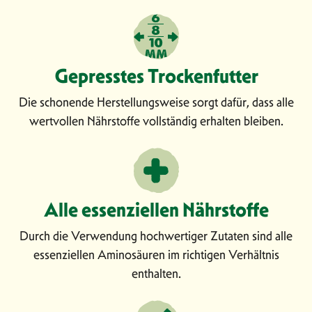
schrittweise über einen Zeitraum von ca. 4
Tagen.
• Cavom ist ein vollwertiges Alleinfuttermittel
für Ihren Hund, Sie müssen nichts zusätzlich
Gepresstes Trockenfutter
füttern.
Die schonende Herstellungsweise sorgt dafür, dass alle
Übersetzt mit DeepL.com (kostenlose Version)
wertvollen Nährstoffe vollständig erhalten bleiben.
Auf die Anzahl der
Gewicht
Menge
Mahlzeiten pro Tag
verteilen
Alle essenziellen Nährstoffe
20 -
1.0 kg
2
Durch die Verwendung hochwertiger Zutaten sind alle
40gr
essenziellen Aminosäuren im richtigen Verhältnis
75 -
enthalten.
5.0 kg
2
115gr