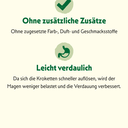
130 -
10.0 kg
2
190gr
Ohne zusätzliche Zusätze
175 -
15.0 kg
2
255gr
Ohne zugesetzte Farb-, Duft- und Geschmacksstoffe
220 -
20.0 kg
2
315gr
305 -
30.0 kg
2
Leicht verdaulich
420gr
380 -
Da sich die Kroketten schneller auflösen, wird der
40.0 kg
2
510gr
Magen weniger belastet und die Verdauung verbessert.
450 -
50.0 kg
2
600gr
520 -
60.0 kg
2
685gr