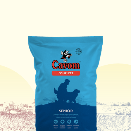
585 -
70.0 kg
2
765gr
650 -
80.0 kg
2
845gr
710 -
90.0 kg
2
920gr